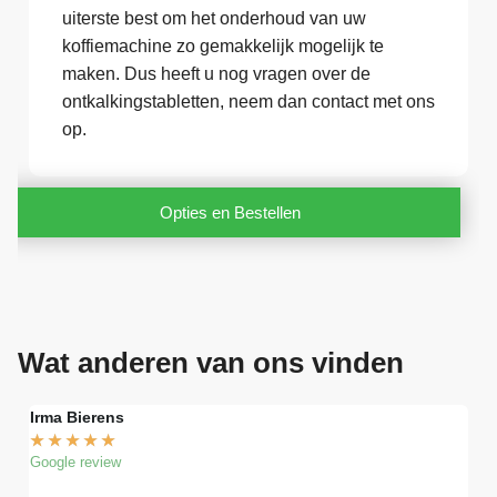
uiterste best om het onderhoud van uw
koffiemachine zo gemakkelijk mogelijk te
maken. Dus heeft u nog vragen over de
ontkalkingstabletten, neem dan contact met ons
op.
Opties en Bestellen
Wat anderen van ons vinden
Irma Bierens
Fri
★
★
★
★
★
★
Google review
Goog