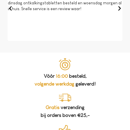
dinsdag ontkalkingstabletten besteld en woensdag morgen al
Op 
in huis. Snelle service is een review waar!
een 
dat 
koff
bela
Vóór
16:00
besteld,
volgende werkdag
geleverd!
Gratis
verzending
bij orders boven €25,-