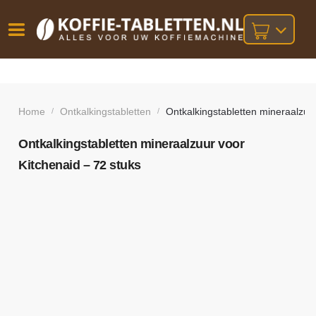
Vóór
Gratis
14 dagen
verzending
omruilgarantie!
16:00
bij orders
besteld,
Home
Ontkalkingstabletten
Ontkalkingstabletten mineraalzuur
/
/
volgende
boven
werkdag
€25,-
geleverd!
Ontkalkingstabletten mineraalzuur voor
Kitchenaid – 72 stuks