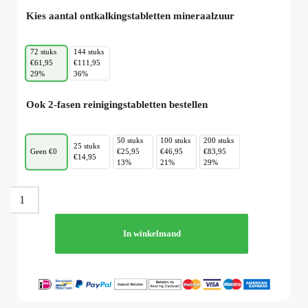
Kies aantal ontkalkingstabletten mineraalzuur
72 stuks
144 stuks
€61,95
€111,95
29%
36%
Ook 2-fasen reinigingstabletten bestellen
50 stuks
100 stuks
200 stuks
25 stuks
Geen €0
€25,95
€46,95
€83,95
€14,95
13%
21%
29%
In winkelmand