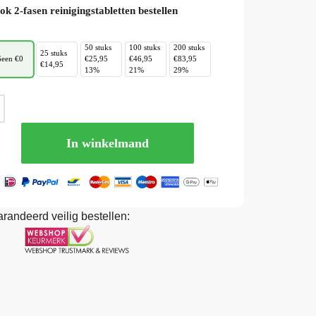
ok 2-fasen reinigingstabletten bestellen
50 stuks
100 stuks
200 stuks
25 stuks
een €0
€25,95
€46,95
€83,95
€14,95
13%
21%
29%
In winkelmand
randeerd veilig bestellen: