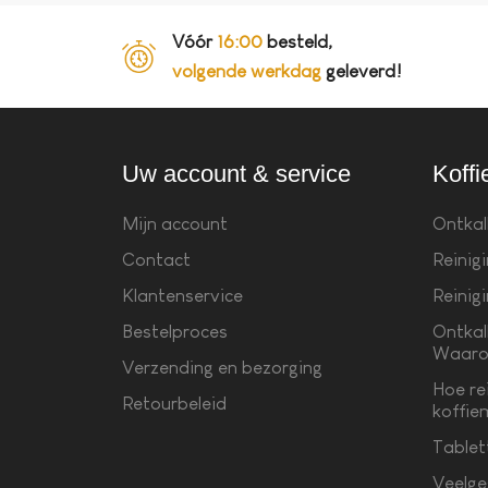
Vóór
16:00
besteld,
volgende werkdag
geleverd!
Uw account & service
Koffi
Mijn account
Ontkal
Contact
Reinig
Klantenservice
Reinig
Bestelproces
Ontkal
Waaro
Verzending en bezorging
Hoe re
Retourbeleid
koffie
Tablet
Veelge