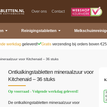
Over ons
Contact
en
Reinigingstabletten
Melkschuimreinig
nde werkdag
geleverd!
Gratis
verzending bij orders boven €25
ineraalzuur voor Kitchenaid – 36 stuks
Ontkalkingstabletten mineraalzuur voor
Kitchenaid – 36 stuks
K
Op voorraad - Volgende werkdag geleverd!
3
€
De ontkalkingstabletten mineraalzuur voor