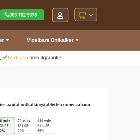
085 782 5578
er
Vloeibare Ontkalker
,-
14 dagen
omruilgarantie!
ies aantal ontkalkingstabletten mineraalzuur
6 stuks
72 stuks
144 stuks
33,95
€61,95
€111,95
22%
29%
36%