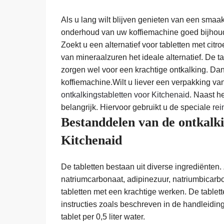
Als u lang wilt blijven genieten van een smaakv
onderhoud van uw koffiemachine goed bijhoud.
Zoekt u een alternatief voor tabletten met cit
van mineraalzuren het ideale alternatief. De t
zorgen wel voor een krachtige ontkalking. Dank
koffiemachine.Wilt u liever een verpakking va
ontkalkingstabletten voor Kitchenaid
. Naast h
belangrijk. Hiervoor gebruikt u de speciale
rei
Bestanddelen van de ontkalk
Kitchenaid
De tabletten bestaan uit diverse ingrediënten. 
natriumcarbonaat, adipinezuur, natriumbicarbo
tabletten met een krachtige werken. De tablet
instructies zoals beschreven in de handleidin
tablet per 0,5 liter water.