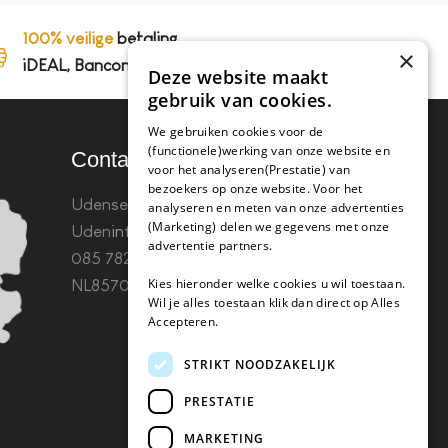
100% veilige
betaling,
×
iDEAL, Bancontact en op rekening
Deze website maakt
gebruik van cookies.
We gebruiken cookies voor de
(functionele)werking van onze website en
Contact
voor het analyseren(Prestatie) van
bezoekers op onze website. Voor het
Udenseweg 8B 5405 PA
analyseren en meten van onze advertenties
(Marketing) delen we gegevens met onze
Uden
info(@)koffie-tabletten.nl
Tel.
advertentie partners.
085 782 5578KvK 67529623 Btw:
Kies hieronder welke cookies u wil toestaan.
NL857053759B01
Wil je alles toestaan klik dan direct op Alles
Accepteren.
STRIKT NOODZAKELIJK
PRESTATIE
MARKETING