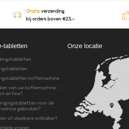
Gratis
verzending
bij orders boven €25,-
e-tabletten
Onze locatie
kingstabletten
ingstabletten
ingstabletten koffiemachine
ken van uw koffiemachine –
m en hoe?
inigingstabletten voor de
machine gebruiken?
ten of vloeibare ontkalker?
stelde vragen