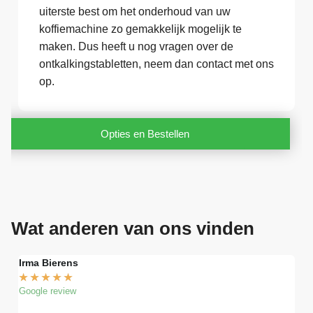
uiterste best om het onderhoud van uw
koffiemachine zo gemakkelijk mogelijk te
maken. Dus heeft u nog vragen over de
ontkalkingstabletten, neem dan contact met ons
op.
Opties en Bestellen
Wat anderen van ons vinden
Irma Bierens
Fri
★
★
★
★
★
★
Google review
Goog