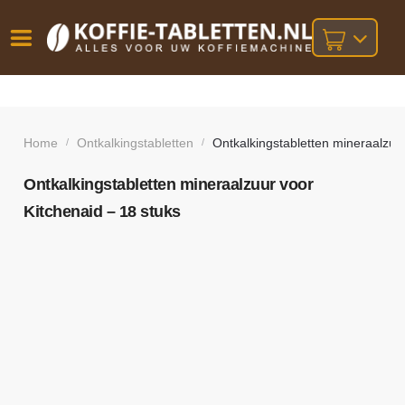
Vóór
Gratis
14 dagen
verzending
omruilgarantie!
16:00
bij orders
besteld,
Home
Ontkalkingstabletten
Ontkalkingstabletten mineraalzuur
/
/
volgende
boven
werkdag
€25,-
geleverd!
Ontkalkingstabletten mineraalzuur voor
Kitchenaid – 18 stuks