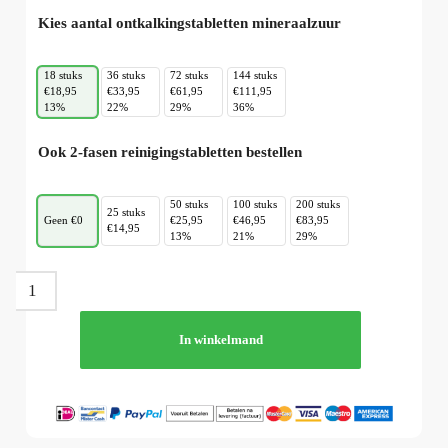
Kies aantal ontkalkingstabletten mineraalzuur
18 stuks
36 stuks
72 stuks
144 stuks
€18,95
€33,95
€61,95
€111,95
13%
22%
29%
36%
Ook 2-fasen reinigingstabletten bestellen
50 stuks
100 stuks
200 stuks
25 stuks
Geen €0
€25,95
€46,95
€83,95
€14,95
13%
21%
29%
In winkelmand