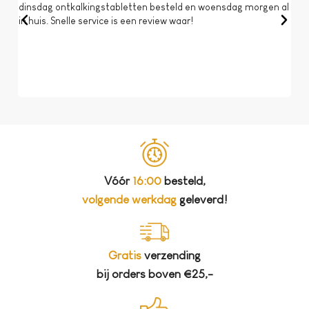
dinsdag ontkalkingstabletten besteld en woensdag morgen al
Op 
in huis. Snelle service is een review waar!
een 
dat 
koff
bela
Vóór
16:00
besteld,
volgende werkdag
geleverd!
Gratis
verzending
bij orders boven €25,-