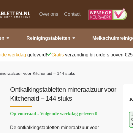
Over ons
Contact
en
Reinigingstabletten
Melkschuimreinig
nde werkdag
geleverd!
Gratis
verzending bij orders boven €25
mineraalzuur voor Kitchenaid – 144 stuks
Ontkalkingstabletten mineraalzuur voor
Kitchenaid – 144 stuks
K
Op voorraad - Volgende werkdag geleverd!
1
€
De ontkalkingstabletten mineraalzuur voor