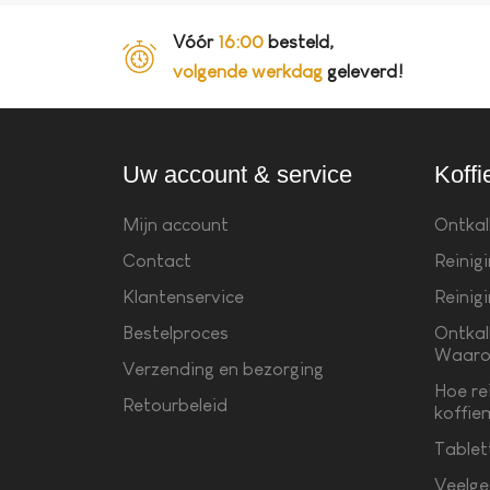
Vóór
16:00
besteld,
volgende werkdag
geleverd!
Uw account & service
Koffi
Mijn account
Ontkal
Contact
Reinig
Klantenservice
Reinig
Bestelproces
Ontkal
Waaro
Verzending en bezorging
Hoe re
Retourbeleid
koffie
Tablet
Veelge