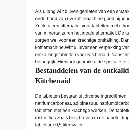
Als u lang wilt blijven genieten van een smaakv
onderhoud van uw koffiemachine goed bijhoud.
Zoekt u een alternatief voor tabletten met cit
van mineraalzuren het ideale alternatief. De t
zorgen wel voor een krachtige ontkalking. Dank
koffiemachine.Wilt u liever een verpakking va
ontkalkingstabletten voor Kitchenaid
. Naast h
belangrijk. Hiervoor gebruikt u de speciale
rei
Bestanddelen van de ontkalk
Kitchenaid
De tabletten bestaan uit diverse ingrediënten. 
natriumcarbonaat, adipinezuur, natriumbicarbo
tabletten met een krachtige werken. De tablet
instructies zoals beschreven in de handleidin
tablet per 0,5 liter water.