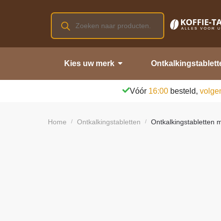
Kies uw merk
Ontkalkingstablett
Vóór
16:00
besteld,
volge
Home
Ontkalkingstabletten
Ontkalkingstabletten 
/
/