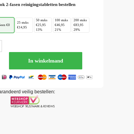
ok 2-fasen reinigingstabletten bestellen
50 stuks
100 stuks
200 stuks
25 stuks
een €0
€25,95
€46,95
€83,95
€14,95
13%
21%
29%
In winkelmand
randeerd veilig bestellen: