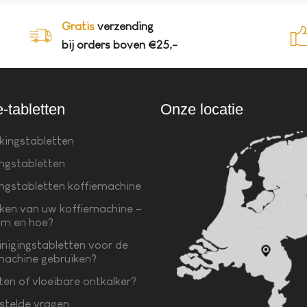
Gratis
verzending
bij orders boven €25,-
e-tabletten
Onze locatie
kingstabletten
ingstabletten
ingstabletten koffiemachine
ken van uw koffiemachine –
m en hoe?
inigingstabletten voor de
machine gebruiken?
ten of vloeibare ontkalker?
stelde vragen