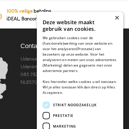
100% veilige
betaling,
×
iDEAL, Bancontact en op rekening
Deze website maakt
gebruik van cookies.
We gebruiken cookies voor de
(functionele)werking van onze website en
Contact
voor het analyseren(Prestatie) van
bezoekers op onze website. Voor het
Udenseweg 8B 5405 PA
analyseren en meten van onze advertenties
(Marketing) delen we gegevens met onze
Uden
info(@)koffie-tabletten.nl
Tel.
advertentie partners.
085 782 5578KvK 67529623 Btw:
Kies hieronder welke cookies u wil toestaan.
NL857053759B01
Wil je alles toestaan klik dan direct op Alles
Accepteren.
STRIKT NOODZAKELIJK
PRESTATIE
MARKETING