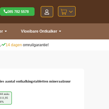
085 782 5578
er
Vloeibare Ontkalker
,-
14 dagen
omruilgarantie!
ies aantal ontkalkingstabletten mineraalzuur
44 stuks
111,95
36%