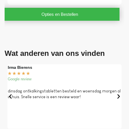
Opties en Bestellen
Wat anderen van ons vinden
Irma Bierens
Fri
★
★
★
★
★
★
Google review
Goog
dinsdag ontkalkingstabletten besteld en woensdag morgen al
Op 
in huis. Snelle service is een review waar!
een 
dat 
koff
bela