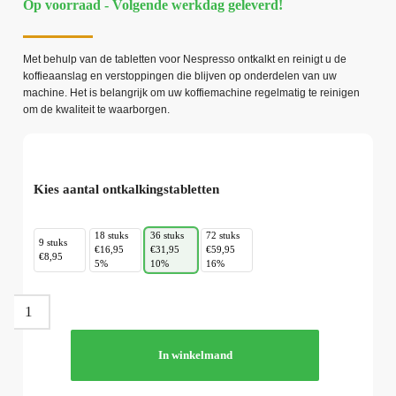
Op voorraad - Volgende werkdag geleverd!
Met behulp van de tabletten voor Nespresso ontkalkt en reinigt u de
koffieaanslag en verstoppingen die blijven op onderdelen van uw
machine. Het is belangrijk om uw koffiemachine regelmatig te reinigen
om de kwaliteit te waarborgen.
Kies aantal ontkalkingstabletten
18 stuks
36 stuks
72 stuks
9 stuks
€16,95
€31,95
€59,95
€8,95
5%
10%
16%
In winkelmand