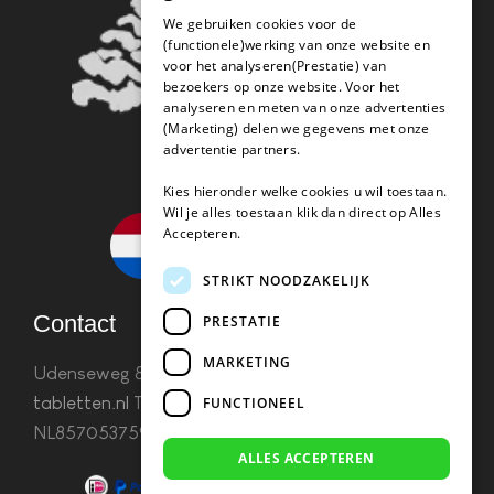
We gebruiken cookies voor de
(functionele)werking van onze website en
voor het analyseren(Prestatie) van
bezoekers op onze website. Voor het
analyseren en meten van onze advertenties
(Marketing) delen we gegevens met onze
advertentie partners.
Kies hieronder welke cookies u wil toestaan.
Wil je alles toestaan klik dan direct op Alles
Accepteren.
STRIKT NOODZAKELIJK
Contact
PRESTATIE
MARKETING
Udenseweg 8B 5405 PA Uden
info(@)koffie-
tabletten.nl
Tel. 085 782 5578KvK 67529623 Btw:
FUNCTIONEEL
NL857053759B01
ALLES ACCEPTEREN