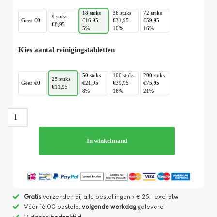
18 stuks
36 stuks
72 stuks
9 stuks
Geen €0
€16,95
€31,95
€59,95
€8,95
5%
10%
16%
Kies aantal reinigingstabletten
50 stuks
100 stuks
200 stuks
25 stuks
Geen €0
€21,95
€39,95
€75,95
€11,95
8%
16%
21%
In winkelmand
Gratis
verzenden bij alle bestellingen > € 25,- excl btw
Vòòr 16:00 besteld,
volgende werkdag
geleverd
14 dagen
bedenktijd