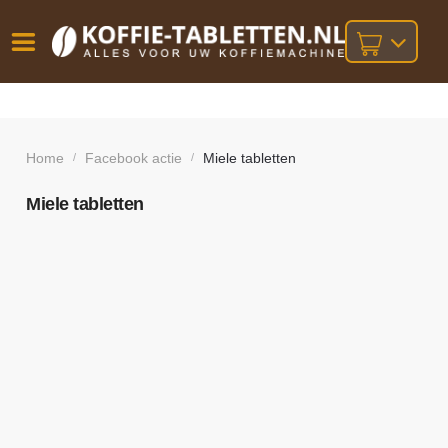
Vóór
Gratis
14 dagen
verzending
omruilgarantie!
16:00
bij orders
besteld,
Home
Facebook actie
Miele tabletten
/
/
volgende
boven
werkdag
€25,-
geleverd!
Miele tabletten