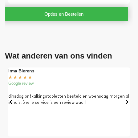
Opties en Bestellen
Wat anderen van ons vinden
Irma Bierens
Fri
★
★
★
★
★
★
Google review
Goog
dinsdag ontkalkingstabletten besteld en woensdag morgen al
Op 
in huis. Snelle service is een review waar!
een 
dat 
koff
bela