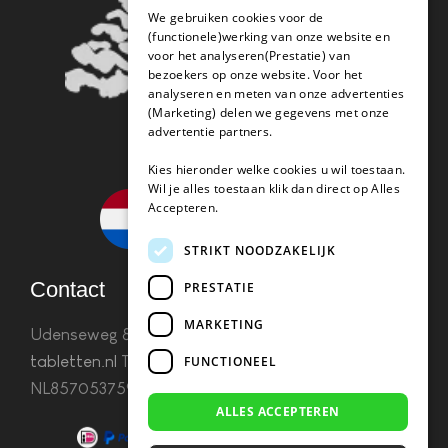
We gebruiken cookies voor de
(functionele)werking van onze website en
voor het analyseren(Prestatie) van
bezoekers op onze website. Voor het
analyseren en meten van onze advertenties
(Marketing) delen we gegevens met onze
advertentie partners.
Kies hieronder welke cookies u wil toestaan.
Wil je alles toestaan klik dan direct op Alles
Accepteren.
STRIKT NOODZAKELIJK
Contact
PRESTATIE
MARKETING
Udenseweg 8B 5405 PA Uden
info(@)koffie-
tabletten.nl
Tel. 085 782 5578KvK 67529623 Btw:
FUNCTIONEEL
NL857053759B01
ALLES ACCEPTEREN