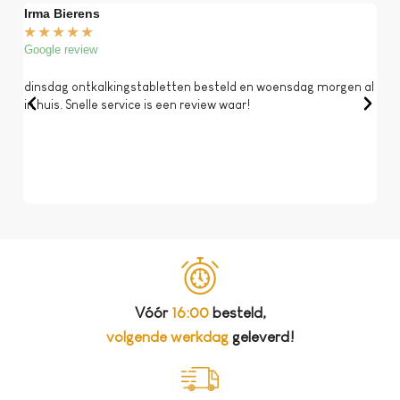
Irma Bierens
Fri
★
★
★
★
★
★
Google review
Goog
dinsdag ontkalkingstabletten besteld en woensdag morgen al
Op 
in huis. Snelle service is een review waar!
een 
dat 
koff
bela
Vóór
16:00
besteld,
volgende werkdag
geleverd!