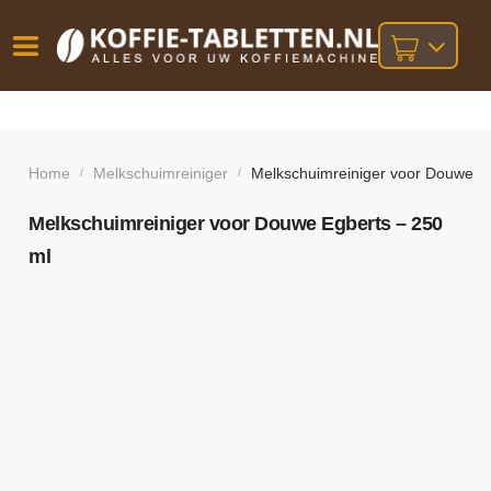
Vóór
Gratis
14 dagen
verzending
omruilgarantie!
16:00
bij orders
besteld,
Home
Melkschuimreiniger
Melkschuimreiniger voor Douwe Eg
/
/
volgende
boven
werkdag
€25,-
geleverd!
Melkschuimreiniger voor Douwe Egberts – 250
ml