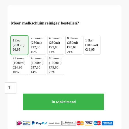
Meer melkschuimreiniger bestellen?
2 flessen
4 flessen
8 flessen
1 fles
1 fles
(250ml)
(250ml)
(250ml)
(250 ml)
(1000ml)
€12,50
€23,80
€43,60
€6,95
€13,95
10%
14%
21%
2 flessen
4 flessen
8 flessen
(1000ml)
(1000ml)
(1000ml)
€24,90
€47,80
€79,60
10%
14%
28%
In winkelmand