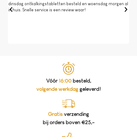
dinsdag ontkalkingstabletten besteld en woensdag morgen al
Op 
in huis. Snelle service is een review waar!
een 
dat 
koff
bela
Vóór
16:00
besteld,
volgende werkdag
geleverd!
Gratis
verzending
bij orders boven €25,-