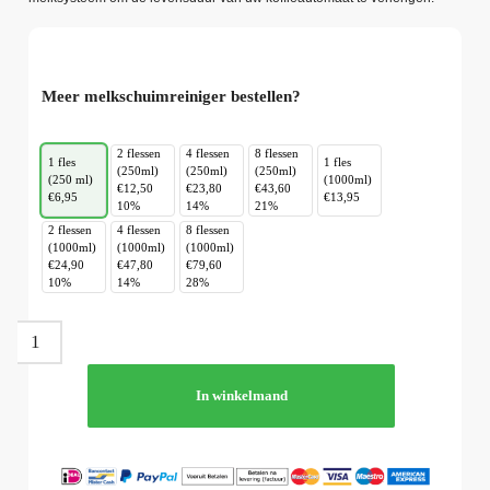
Meer melkschuimreiniger bestellen?
2 flessen
4 flessen
8 flessen
1 fles
1 fles
(250ml)
(250ml)
(250ml)
(250 ml)
(1000ml)
€12,50
€23,80
€43,60
€6,95
€13,95
10%
14%
21%
2 flessen
4 flessen
8 flessen
(1000ml)
(1000ml)
(1000ml)
€24,90
€47,80
€79,60
10%
14%
28%
In winkelmand