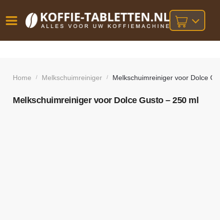
Vóór
Gratis
14 dagen
verzending
omruilgarantie!
16:00
bij orders
besteld,
Home
Melkschuimreiniger
Melkschuimreiniger voor Dolce Gu
/
/
volgende
boven
werkdag
€25,-
geleverd!
Melkschuimreiniger voor Dolce Gusto – 250 ml