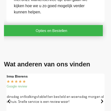
kijken hoe we u zo goed mogelijk verder
kunnen helpen.
Opties en Bestellen
Wat anderen van ons vinden
Irma Bierens
Fri
★
★
★
★
★
★
Google review
Goog
dinsdag ontkalkingstabletten besteld en woensdag morgen al
Op 
in huis. Snelle service is een review waar!
een 
dat 