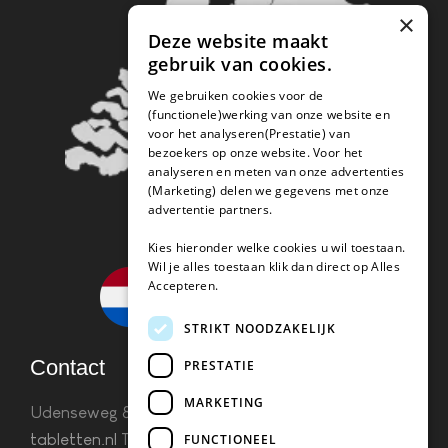
×
Deze website maakt
gebruik van cookies.
We gebruiken cookies voor de
(functionele)werking van onze website en
voor het analyseren(Prestatie) van
bezoekers op onze website. Voor het
analyseren en meten van onze advertenties
(Marketing) delen we gegevens met onze
advertentie partners.
Kies hieronder welke cookies u wil toestaan.
Wil je alles toestaan klik dan direct op Alles
Accepteren.
STRIKT NOODZAKELIJK
Contact
PRESTATIE
MARKETING
Udenseweg 8B 5405 PA Uden
info(@)koffie-
tabletten.nl
Tel. 085 782 5578KvK 67529623 Btw:
FUNCTIONEEL