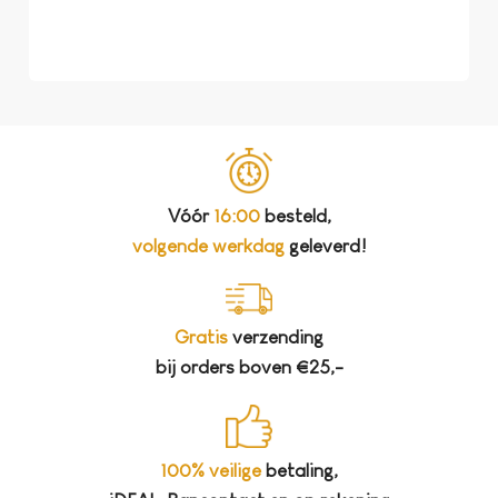
koff
bela
Vóór
16:00
besteld,
volgende werkdag
geleverd!
Gratis
verzending
bij orders boven €25,-
100% veilige
betaling,