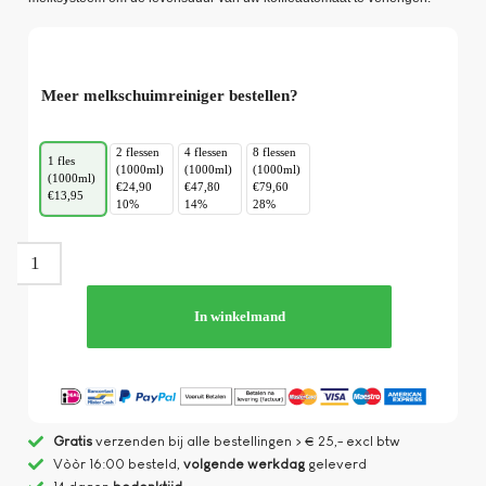
Meer melkschuimreiniger bestellen?
2 flessen
4 flessen
8 flessen
1 fles
(1000ml)
(1000ml)
(1000ml)
(1000ml)
€24,90
€47,80
€79,60
€13,95
10%
14%
28%
In winkelmand
Gratis
verzenden bij alle bestellingen > € 25,- excl btw
Vòòr 16:00 besteld,
volgende werkdag
geleverd