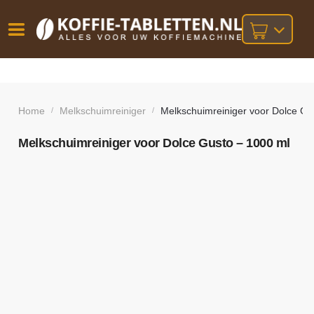
Vóór
Gratis
14 dagen
verzending
omruilgarantie!
16:00
bij orders
besteld,
Home
Melkschuimreiniger
Melkschuimreiniger voor Dolce Gu
/
/
volgende
boven
werkdag
€25,-
geleverd!
Melkschuimreiniger voor Dolce Gusto – 1000 ml