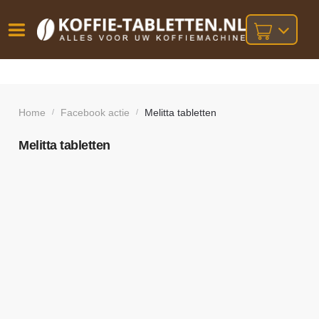
Vóór
Gratis
14 dagen
verzending
omruilgarantie!
16:00
bij orders
besteld,
Home
Facebook actie
Melitta tabletten
/
/
volgende
boven
werkdag
€25,-
geleverd!
Melitta tabletten