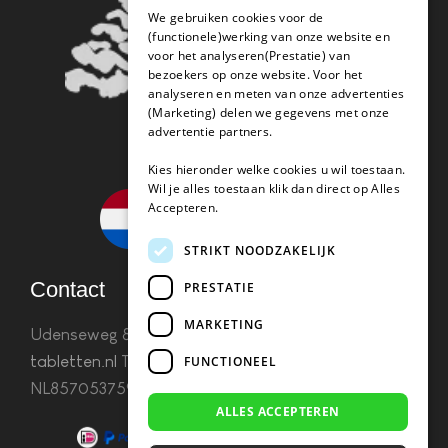
We gebruiken cookies voor de
(functionele)werking van onze website en
voor het analyseren(Prestatie) van
bezoekers op onze website. Voor het
analyseren en meten van onze advertenties
(Marketing) delen we gegevens met onze
advertentie partners.
Kies hieronder welke cookies u wil toestaan.
Wil je alles toestaan klik dan direct op Alles
Accepteren.
STRIKT NOODZAKELIJK
Contact
PRESTATIE
MARKETING
Udenseweg 8B 5405 PA Uden
info(@)koffie-
tabletten.nl
Tel. 085 782 5578KvK 67529623 Btw:
FUNCTIONEEL
NL857053759B01
ALLES ACCEPTEREN