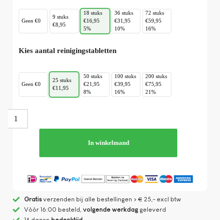
18 stuks
36 stuks
72 stuks
9 stuks
Geen €0
€16,95
€31,95
€59,95
€8,95
5%
10%
16%
Kies aantal reinigingstabletten
50 stuks
100 stuks
200 stuks
25 stuks
Geen €0
€21,95
€39,95
€75,95
€11,95
8%
16%
21%
In winkelmand
Gratis
verzenden bij alle bestellingen > € 25,- excl btw
Vòòr 16:00 besteld,
volgende werkdag
geleverd
14 dagen
bedenktijd