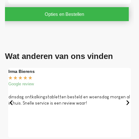
Opties en Bestellen
Wat anderen van ons vinden
Irma Bierens
Fri
★
★
★
★
★
★
Google review
Goog
dinsdag ontkalkingstabletten besteld en woensdag morgen al
Op 
in huis. Snelle service is een review waar!
een 
dat 
koff
bela