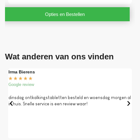
Opties en Bestellen
Wat anderen van ons vinden
Irma Bierens
Fri
★
★
★
★
★
★
Google review
Goog
dinsdag ontkalkingstabletten besteld en woensdag morgen al
Op 
in huis. Snelle service is een review waar!
een 
dat 
koff
bela