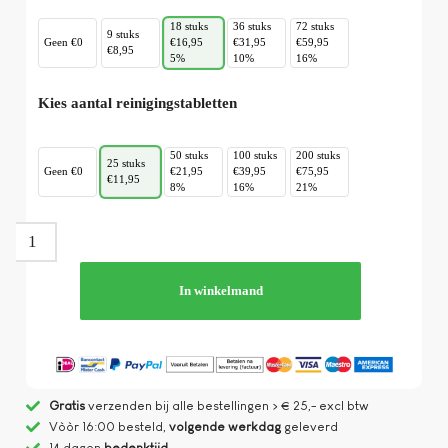
18 stuks
36 stuks
72 stuks
9 stuks
Geen €0
€16,95
€31,95
€59,95
€8,95
5%
10%
16%
Kies aantal reinigingstabletten
50 stuks
100 stuks
200 stuks
25 stuks
Geen €0
€21,95
€39,95
€75,95
€11,95
8%
16%
21%
In winkelmand
Gratis
verzenden bij alle bestellingen > € 25,- excl btw
Vòòr 16:00 besteld,
volgende werkdag
geleverd
14 dagen
bedenktijd