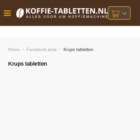
Vóór
Gratis
14 dagen
verzending
omruilgarantie!
16:00
bij orders
besteld,
Home
Facebook actie
Krups tabletten
/
/
volgende
boven
werkdag
€25,-
geleverd!
Krups tabletten