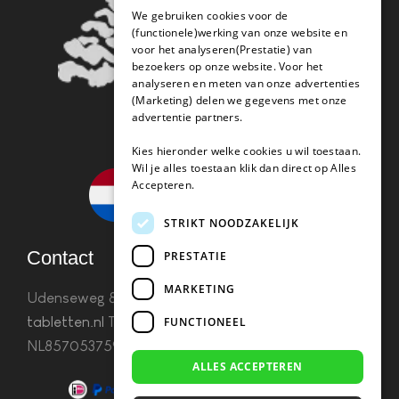
We gebruiken cookies voor de
(functionele)werking van onze website en
voor het analyseren(Prestatie) van
bezoekers op onze website. Voor het
analyseren en meten van onze advertenties
(Marketing) delen we gegevens met onze
advertentie partners.
Kies hieronder welke cookies u wil toestaan.
Wil je alles toestaan klik dan direct op Alles
Accepteren.
STRIKT NOODZAKELIJK
Contact
PRESTATIE
MARKETING
Udenseweg 8B 5405 PA Uden
info(@)koffie-
tabletten.nl
Tel. 085 782 5578KvK 67529623 Btw:
FUNCTIONEEL
NL857053759B01
ALLES ACCEPTEREN