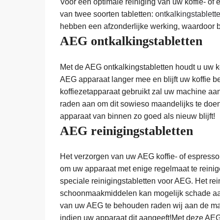
Voor een optimale reiniging van uw koffie- o
van twee soorten tabletten:
ontkalkingstablet
hebben een afzonderlijke werking, waardoor be
AEG ontkalkingstabletten
Met de AEG ontkalkingstabletten houdt u uw ko
AEG apparaat langer mee en blijft uw koffie 
koffiezetapparaat gebruikt zal uw machine aa
raden aan om dit sowieso maandelijks te doen
apparaat van binnen zo goed als nieuw blijft!
AEG reinigingstabletten
Het verzorgen van uw AEG koffie- of espresso
om uw apparaat met enige regelmaat te reinig
speciale reinigingstabletten voor AEG. Het re
schoonmaakmiddelen kan mogelijk schade aa
van uw AEG te behouden raden wij aan de mac
indien uw apparaat dit aangeeft!Met deze AEG t