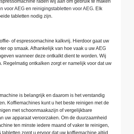
f espressomachine raden wij aan om gebruik te maken
ten voor AEG
en
reinigingstabletten voor AEG
. Elk
ide tabletten nodig zijn.
ffie- of espressomachine kalkvrij. Hierdoor gaat uw
beter op smaak. Afhankelijk van hoe vaak u uw AEG
ngeven wanneer deze ontkalkt dient te worden. Wij
. Regelmatig ontkalken zorgt er namelijk voor dat uw
machine is belangrijk en daarom is het verstandig
en. Koffiemachines kunt u het beste reinigen met de
inigen met schoonmaakazijn of vergelijkbare
n uw apparaat veroorzaken. Om de duurzaamheid
hine ten minste iedere maand of vaker te reinigen,
abletten zorgt u ervoor dat uw koffiemachine altijd