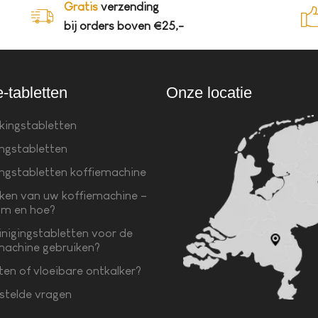
Gratis
verzending
bij orders boven €25,-
e-tabletten
Onze locatie
kingstabletten
ingstabletten
ingstabletten koffiemachine
ken van uw koffiemachine –
m en hoe?
inigingstabletten voor de
machine gebruiken?
ten of vloeibare ontkalker?
stelde vragen