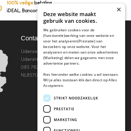
100% veilige
betaling,
×
iDEAL, Bancontact en op rekening
Deze website maakt
gebruik van cookies.
We gebruiken cookies voor de
(functionele)werking van onze website en
Contact
voor het analyseren(Prestatie) van
bezoekers op onze website. Voor het
Udenseweg 8B 5405 PA
analyseren en meten van onze advertenties
(Marketing) delen we gegevens met onze
Uden
info(@)koffie-tabletten.nl
Tel.
advertentie partners.
085 782 5578KvK 67529623 Btw:
Kies hieronder welke cookies u wil toestaan.
NL857053759B01
Wil je alles toestaan klik dan direct op Alles
Accepteren.
STRIKT NOODZAKELIJK
PRESTATIE
MARKETING
FUNCTIONEEL