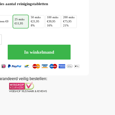
ies aantal reinigingstabletten
50 stuks
100 stuks
200 stuks
25 stuks
een €0
€21,95
€39,95
€75,95
€11,95
8%
16%
21%
In winkelmand
randeerd veilig bestellen: