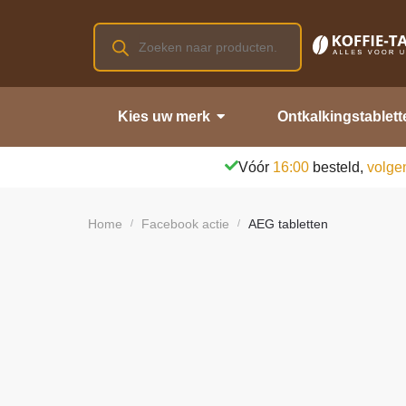
Kies uw merk
Ontkalkingstablett
Vóór
16:00
besteld,
volge
Home
Facebook actie
AEG tabletten
/
/