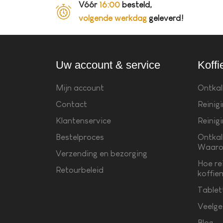
Vóór
16:00
besteld,
volgende werkdag
geleverd!
Uw account & service
Koffi
Mijn account
Ontkal
Contact
Reinig
Klantenservice
Reinig
Bestelproces
Ontkal
Waaro
Verzending en bezorging
Hoe re
Retourbeleid
koffie
Tablet
Veelge
Blog