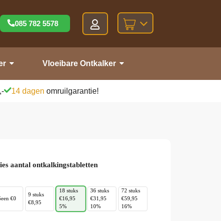
085 782 5578
er
Vloeibare Ontkalker
,-
14 dagen
omruilgarantie!
ies aantal ontkalkingstabletten
18 stuks
36 stuks
72 stuks
9 stuks
een €0
€16,95
€31,95
€59,95
€8,95
5%
10%
16%