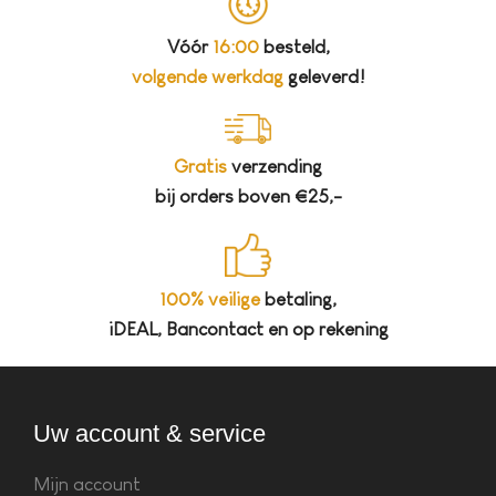
Vóór
16:00
besteld,
volgende werkdag
geleverd!
Gratis
verzending
bij orders boven €25,-
100% veilige
betaling,
iDEAL, Bancontact en op rekening
Uw account & service
Mijn account