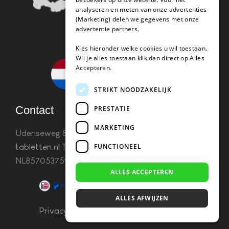
analyseren en meten van onze advertenties
(Marketing) delen we gegevens met onze
advertentie partners.
Kies hieronder welke cookies u wil toestaan.
Wil je alles toestaan klik dan direct op Alles
Accepteren.
STRIKT NOODZAKELIJK
Contact
PRESTATIE
MARKETING
Udenseweg 8B 5405 PA Uden
info(@)koffie-
FUNCTIONEEL
tabletten.nl
Tel. 085 782 5578KvK 67529623 Btw:
NL857053759B01
ALLES ACCEPTEREN
ALLES AFWIJZEN
Privacy & Cookies
–
Algemene Voorwaarden