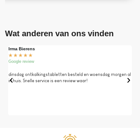
Wat anderen van ons vinden
Irma Bierens
Fri
★
★
★
★
★
★
Google review
Goog
dinsdag ontkalkingstabletten besteld en woensdag morgen al
Op 
in huis. Snelle service is een review waar!
een 
dat 
koff
bela