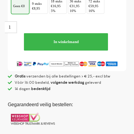
18 stuks
36 stuks
72 stuks
9 stuks
Geen €0
€16,95
€31,95
€59,95
€8,95
5%
10%
16%
In winkelmand
Gratis
verzenden bij alle bestellingen > € 25,- excl btw
Vòòr 16:00 besteld,
volgende werkdag
geleverd
14 dagen
bedenktijd
Gegarandeerd veilig bestellen: