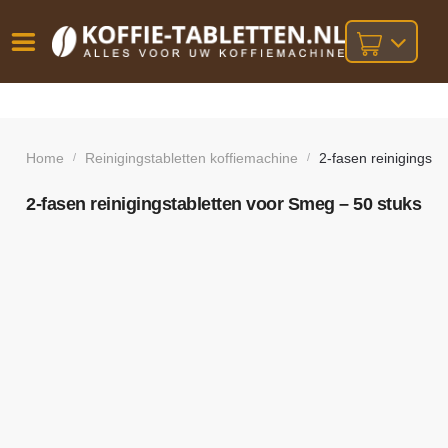
Vóór
Gratis
14 dagen
verzending
omruilgarantie!
16:00
bij orders
besteld,
Home
Reinigingstabletten koffiemachine
2-fasen reinigingsta
/
/
volgende
boven
werkdag
€25,-
geleverd!
2-fasen reinigingstabletten voor Smeg – 50 stuks