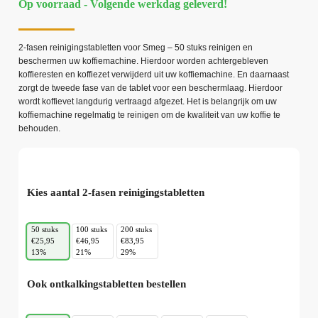
Op voorraad - Volgende werkdag geleverd!
2-fasen reinigingstabletten voor Smeg – 50 stuks reinigen en
beschermen uw koffiemachine. Hierdoor worden achtergebleven
koffieresten en koffiezet verwijderd uit uw koffiemachine. En daarnaast
zorgt de tweede fase van de tablet voor een beschermlaag. Hierdoor
wordt koffievet langdurig vertraagd afgezet. Het is belangrijk om uw
koffiemachine regelmatig te reinigen om de kwaliteit van uw koffie te
behouden.
Kies aantal 2-fasen reinigingstabletten
50 stuks
100 stuks
200 stuks
€25,95
€46,95
€83,95
13%
21%
29%
Ook ontkalkingstabletten bestellen