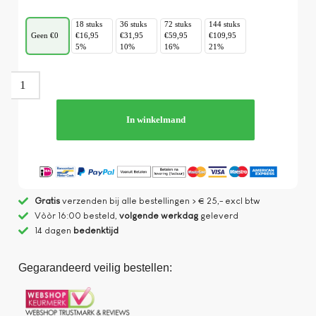
18 stuks
36 stuks
72 stuks
144 stuks
Geen €0
€16,95
€31,95
€59,95
€109,95
5%
10%
16%
21%
In winkelmand
Gratis
verzenden bij alle bestellingen > € 25,- excl btw
Vòòr 16:00 besteld,
volgende werkdag
geleverd
14 dagen
bedenktijd
Gegarandeerd veilig bestellen: