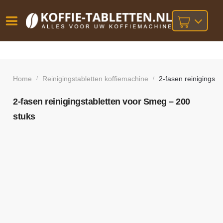
Vóór
Gratis
14 dagen
verzending
omruilgarantie!
16:00
bij orders
besteld,
Home
Reinigingstabletten koffiemachine
2-fasen reinigingst
/
/
volgende
boven
werkdag
€25,-
geleverd!
2-fasen reinigingstabletten voor Smeg – 200
stuks