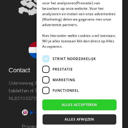
voor het analyseren(Prestatie) van
bezoekers op onze website. Voor het
analyseren en meten van onze advertenties
(Marketing) delen we gegevens met onze
advertentie partners.
Kies hieronder welke cookies u wil toestaan.
Wil je alles toestaan klik dan direct op Alles
Accepteren.
STRIKT NOODZAKELIJK
Contact
PRESTATIE
MARKETING
Udenseweg 8B 5405 PA Uden
info(@)koffie-
FUNCTIONEEL
tabletten.nl
Tel. 085 782 5578KvK 67529623 Btw:
NL857053759B01
ALLES ACCEPTEREN
ALLES AFWIJZEN
Privacy & Cookies
–
Algemene Voorwaarden