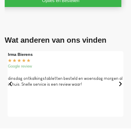
Opties en Bestellen
Wat anderen van ons vinden
Irma Bierens
Fri
★
★
★
★
★
★
Google review
Goog
dinsdag ontkalkingstabletten besteld en woensdag morgen al
Op 
in huis. Snelle service is een review waar!
een 
dat 
koff
bela