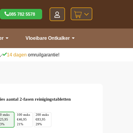
085 782 5578
er
Vloeibare Ontkalker
,-
14 dagen
omruilgarantie!
ies aantal 2-fasen reinigingstabletten
0 stuks
100 stuks
200 stuks
25,95
€46,95
€83,95
13%
21%
29%