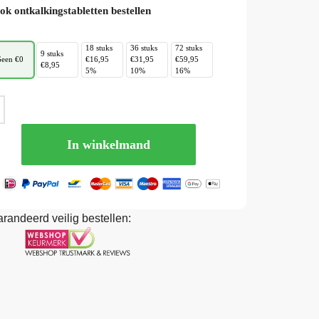
ok ontkalkingstabletten bestellen
18 stuks
36 stuks
72 stuks
9 stuks
een €0
€16,95
€31,95
€59,95
€8,95
5%
10%
16%
In winkelmand
randeerd veilig bestellen: