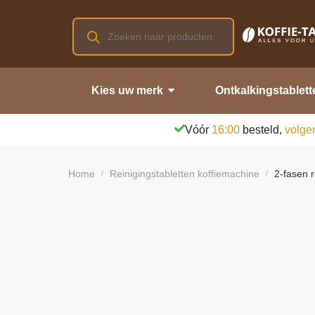
Kies uw merk
Ontkalkingstablett
Vóór
16:00
besteld,
volge
Home
Reinigingstabletten koffiemachine
2-fasen 
/
/