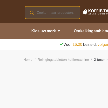
Kies uw merk
Ontkalkingstablett
Vóór
16:00
besteld,
volge
Home
Reinigingstabletten koffiemachine
2-fasen 
/
/