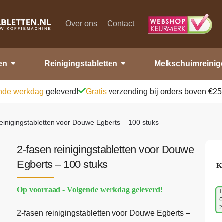
Over ons
Contact
en
Reinigingstabletten
Melkschuimreinig
nde werkdag
geleverd!
Gratis
verzending bij orders boven €25
reinigingstabletten voor Douwe Egberts – 100 stuks
2-fasen reinigingstabletten voor Douwe
Egberts – 100 stuks
K
Op voorraad - Volgende werkdag geleverd!
1
€
2-fasen reinigingstabletten voor Douwe Egberts –