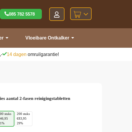
085 782 5578
er
Vloeibare Ontkalker
,-
14 dagen
omruilgarantie!
ies aantal 2-fasen reinigingstabletten
00 stuks
200 stuks
46,95
€83,95
21%
29%