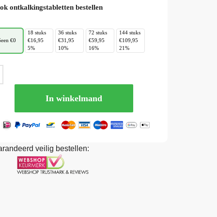
ok ontkalkingstabletten bestellen
18 stuks
36 stuks
72 stuks
144 stuks
een €0
€16,95
€31,95
€59,95
€109,95
5%
10%
16%
21%
In winkelmand
randeerd veilig bestellen: