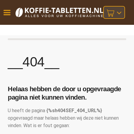
Vóór
Gratis
14 dagen
verzending
omruilgarantie!
16:00
bij orders
besteld,
volgende
boven
werkdag
€25,-
__404__
geleverd!
Helaas hebben de door u opgevraagde
pagina niet kunnen vinden.
U heeft de pagina
{%sh404SEF_404_URL%}
opgevraagd maar helaas hebben wij deze niet kunnen
vinden. Wat is er fout gegaan: