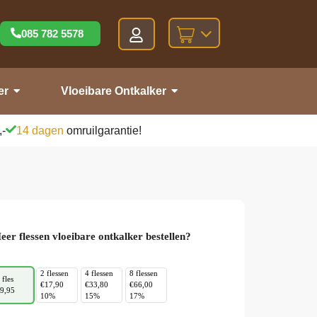
085 782 5578
er
Vloeibare Ontkalker
,-
14 dagen
omruilgarantie!
eer flessen vloeibare ontkalker bestellen?
2 flessen
4 flessen
8 flessen
 fles
€17,90
€33,80
€66,00
9,95
10%
15%
17%