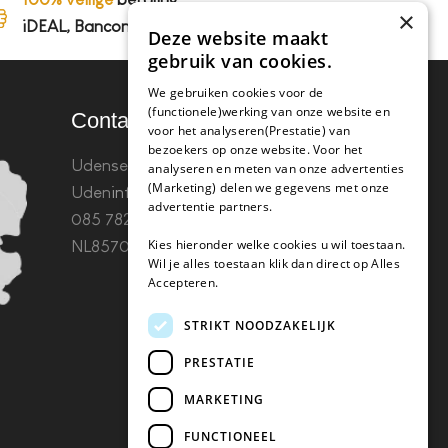
×
iDEAL, Bancontact en op rekening
Deze website maakt
gebruik van cookies.
We gebruiken cookies voor de
(functionele)werking van onze website en
Contact
voor het analyseren(Prestatie) van
bezoekers op onze website. Voor het
Udenseweg 8B 5405 PA
analyseren en meten van onze advertenties
(Marketing) delen we gegevens met onze
Uden
info(@)koffie-tabletten.nl
Tel.
advertentie partners.
085 782 5578KvK 67529623 Btw:
Kies hieronder welke cookies u wil toestaan.
NL857053759B01
Wil je alles toestaan klik dan direct op Alles
Accepteren.
STRIKT NOODZAKELIJK
PRESTATIE
MARKETING
FUNCTIONEEL