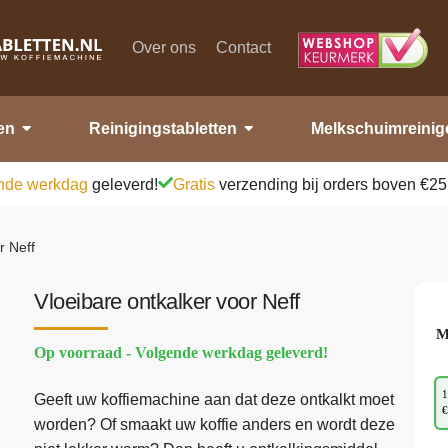
Over ons
Contact
en
Reinigingstabletten
Melkschuimreinig
nde werkdag
geleverd!
Gratis
verzending bij orders boven €25
r Neff
Vloeibare ontkalker voor Neff
M
Op voorraad - Volgende werkdag geleverd!
1
Geeft uw koffiemachine aan dat deze ontkalkt moet
€
worden? Of smaakt uw koffie anders en wordt deze