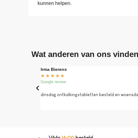
kunnen helpen.
Wat anderen van ons vinde
Irma Bierens
★
★
★
★
★
Google review
dinsdag ontkalkingstabletten besteld en woensdag 
Vóór
16:00
besteld,