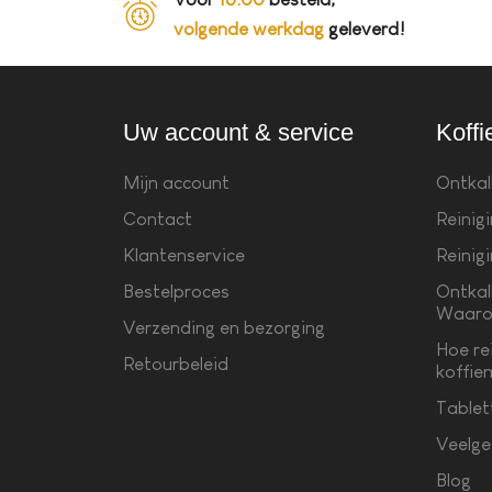
volgende werkdag
geleverd!
Uw account & service
Koffi
Mijn account
Ontkal
Contact
Reinig
Klantenservice
Reinig
Bestelproces
Ontkal
Waaro
Verzending en bezorging
Hoe re
Retourbeleid
koffie
Tablet
Veelge
Blog