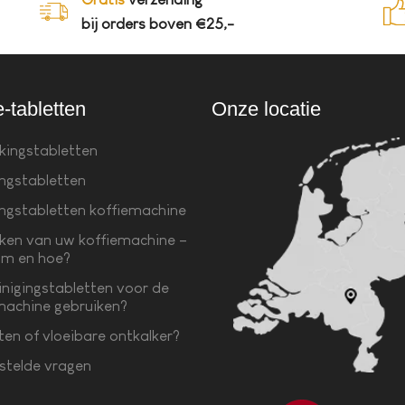
bij orders boven €25,-
e-tabletten
Onze locatie
kingstabletten
ingstabletten
ingstabletten koffiemachine
ken van uw koffiemachine –
m en hoe?
inigingstabletten voor de
machine gebruiken?
ten of vloeibare ontkalker?
stelde vragen