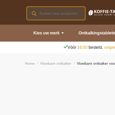
Kies uw merk
Ontkalkingstablett
Vóór
16:00
besteld,
volge
Home
Vloeibare ontkalker
Vloeibare ontkalker voo
/
/