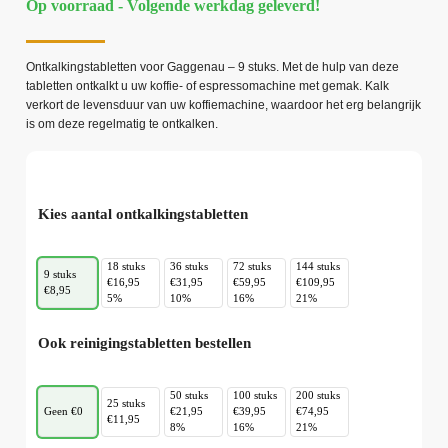
Op voorraad - Volgende werkdag geleverd!
Ontkalkingstabletten voor Gaggenau – 9 stuks. Met de hulp van deze
tabletten ontkalkt u uw koffie- of espressomachine met gemak. Kalk
verkort de levensduur van uw koffiemachine, waardoor het erg belangrijk
is om deze regelmatig te ontkalken.
Kies aantal ontkalkingstabletten
18 stuks
36 stuks
72 stuks
144 stuks
9 stuks
€16,95
€31,95
€59,95
€109,95
€8,95
5%
10%
16%
21%
Ook reinigingstabletten bestellen
50 stuks
100 stuks
200 stuks
25 stuks
Geen €0
€21,95
€39,95
€74,95
€11,95
8%
16%
21%