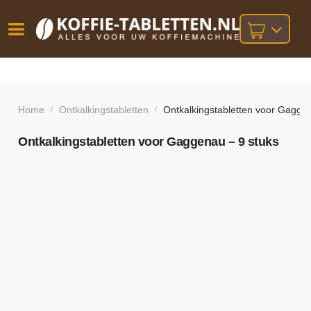
Vóór
Gratis
14 dagen
verzending
omruilgarantie!
16:00
bij orders
besteld,
Home
Ontkalkingstabletten
Ontkalkingstabletten voor Gaggen
/
/
volgende
boven
werkdag
€25,-
geleverd!
Ontkalkingstabletten voor Gaggenau – 9 stuks