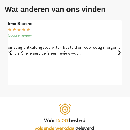
Wat anderen van ons vinden
Irma Bierens
Fri
★
★
★
★
★
★
Google review
Goog
dinsdag ontkalkingstabletten besteld en woensdag morgen al
Op 
in huis. Snelle service is een review waar!
een 
dat 
koff
bela
Vóór
16:00
besteld,
volgende werkdag
geleverd!