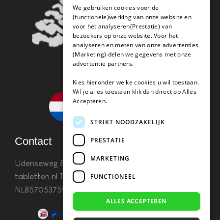
We gebruiken cookies voor de
(functionele)werking van onze website en
voor het analyseren(Prestatie) van
bezoekers op onze website. Voor het
analyseren en meten van onze advertenties
(Marketing) delen we gegevens met onze
advertentie partners.
Kies hieronder welke cookies u wil toestaan.
Wil je alles toestaan klik dan direct op Alles
Accepteren.
STRIKT NOODZAKELIJK
Contact
PRESTATIE
MARKETING
Udenseweg 8B 5405 PA Uden
info(@)koffie-
tabletten.nl
Tel. 085 782 5578KvK 67529623 Btw:
FUNCTIONEEL
NL857053759B01
ALLES ACCEPTEREN