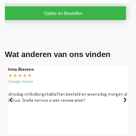
Opties en Bestellen
Wat anderen van ons vinden
Irma Bierens
Fri
★
★
★
★
★
★
Google review
Goog
dinsdag ontkalkingstabletten besteld en woensdag morgen al
Op 
in huis. Snelle service is een review waar!
een 
dat 
koff
bela