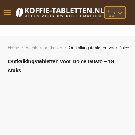
Vóór
Gratis
14 dagen
verzending
omruilgarantie!
16:00
bij orders
besteld,
Home
Vloeibare ontkalker
Ontkalkingstabletten voor Dolce G
/
/
volgende
boven
werkdag
€25,-
geleverd!
Ontkalkingstabletten voor Dolce Gusto – 18
stuks